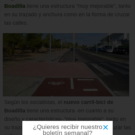
Boadilla
tiene una estructura "muy mejorable", tanto
en su trazado y anchura como en la forma de cruzar
las calles.
Según los socialistas, el
nuevo carril-bici de
Boadilla
tiene una estructura -en cuanto a su
diseño y características- "muy mejorable", tanto en
×
¿Quieres recibir nuestro
su trazado y anchura como en la forma de cruzar las
boletín semanal?