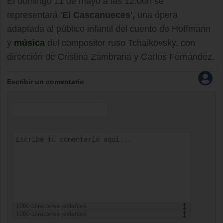
El domingo 11 de mayo a las 12:00h se
representará
'El Cascanueces',
una ópera
adaptada al público infantil del cuento de Hoffmann
y
música
del compositor ruso Tchaikovsky, con
dirección de Cristina Zambrana y Carlos Fernández.
Escribir un comentario
1000
caracteres restantes
1000
caracteres restantes