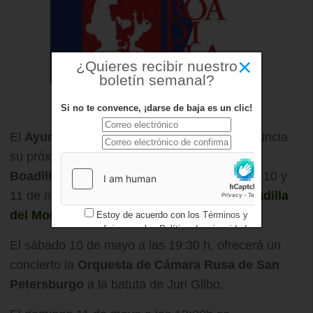
×
¿Quieres recibir nuestro
boletín semanal?
Si no te convence, ¡darse de baja es un clic!
El
Ayuntamiento de
Boadilla
del Monte
anuncia
su próxima
programación
del
XII Festival
Boadilla Clásicos
para este fin de semana, -10 y
11 de mayo- en el Auditorio Municipal de
Boadilla
del Monte
(Av. Isabel de Farnesio 16)
Estoy de acuerdo con los
Términos y
condiciones
y los
Política de privacidad
El sábado 10 de mayo a las 19:30 h, ofrecerá un
concierto la
Orquesta de Cámara Rusa de San
Petersburgo
a la batuta de Juri Gilbo.