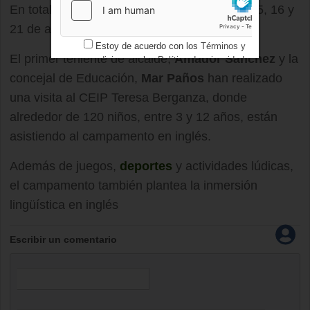
En total la oferta abarca cinco días: 12, 14, 15, 16 y
21 de abril.
Estoy de acuerdo con los
Términos y
El primer teniente de alcalde,
Amador Sánchez
y la
condiciones
y los
Política de privacidad
concejal de Educación,
Mar Paños
han realizado
una visita al CEIP Teresa Berganza, donde
alrededor de 120 niños, entre 3 y 12 años, están
asistiendo al campamento en inglés.
Además de juegos,
deportes
y actividades lúdicas,
el campamento también plantea la inmersión
lingüística en inglés
Escribir un comentario