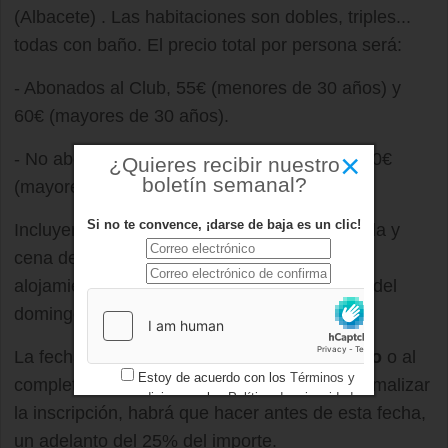
(Albacete) . Las habitaciones son dobles, triples...
todas con baño. El precio total por persona será:
- Abonados al Club, 55€ (menores de 30 años) y
60€ (mayores de 30 años).
×
- No abonados, 65 (menores de 30 años) y 70€
¿Quieres recibir nuestro
boletín semanal?
(mayores de 30 años).
Si no te convence, ¡darse de baja es un clic!
Incluyendo 1 día de pensión completa (comida y
cena del sábado y desayuno del domingo),
alojamiento la noche del sábado y la comida del
domingo.
La fecha límite de inscripción es el
1 de mayo
o al
Estoy de acuerdo con los
Términos y
completar las 60 plazas disponibles. Para formalizar
condiciones
y los
Política de privacidad
la inscripción, habrá que hacer antes de esta fecha,
un adelanto del 25% del importe.