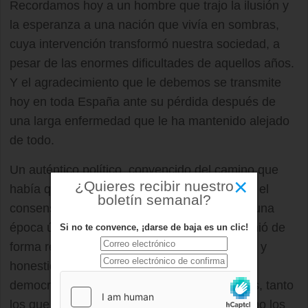
Recordamos hoy a un hombre que trajo la ilusión y
la esperanza a una nación que vivía en sombras,
cuya intervención transformó nuestra sociedad, a
pesar de las enormes dificultades de aquellos años.
Y el agradecimiento que le debemos se transmite
hoy en toda España ante su pérdida después de
una larga enfermedad que le ha mantenido alejado
de todo.
Un auténtico político, convencido del camino que
×
¿Quieres recibir nuestro
había que seguir, honesto, dialogante, buscó el
boletín semanal?
consenso y supo conseguirlo, construyendo una
época única en la historia de este país. Asumió de
Si no te convence, ¡darse de baja es un clic!
forma responsable su papel con generosidad y
honestidad, e hizo posible nuestra realidad
democrática. Españoles de todas las edades, tanto
los que vivieron su época de Presidente, como los