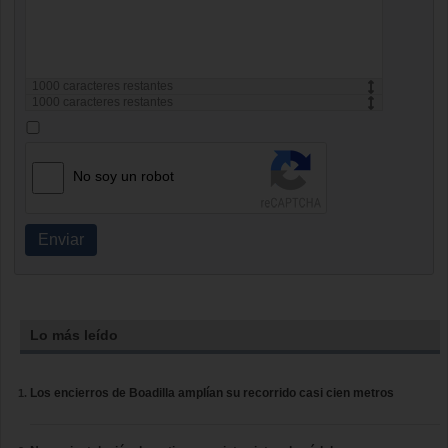
1000
caracteres restantes
1000
caracteres restantes
No soy un robot
Enviar
Lo más leído
Los encierros de Boadilla amplían su recorrido casi cien metros