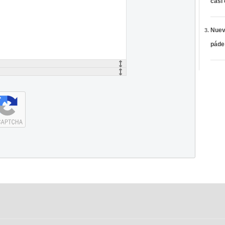
casi
Nueva
páde