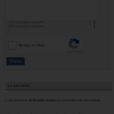
1000
caracteres restantes
1000
caracteres restantes
No soy un robot
Enviar
Lo más leído
Los encierros de Boadilla amplían su recorrido casi cien metros