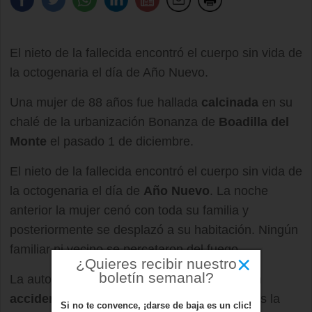
El nieto de la fallecida encontró el cuerpo sin vida de
la octogenaria el día de Año Nuevo.
Una mujer de 88 años fue hallada
calcinada
en su
chalé de la urbanización Bonanza de
Boadilla del
Monte
el pasado 1 de diciembre.
El nieto de la fallecida encontró el cuerpo sin vida de
la octogenaria el día de
Año Nuevo
. La noche
anterior la mujer cenó con toda su familia y
posteriormente se desplazó a su habitación. Ningún
familiar ni vecino se percataron del fuego.
×
¿Quieres recibir nuestro
boletín semanal?
La autopsia ha confirmado que se trató de un
accidente fortuito
. Según las investigaciones la
Si no te convence, ¡darse de baja es un clic!