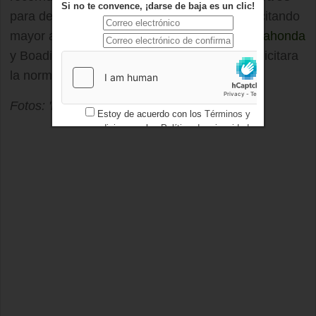
Si no te convence, ¡darse de baja es un clic!
para defender estos espacios públicos y solicitando
mayor apoyo de los Ayuntamientos de
Majadahonda
y Boadilla y de la Comunidad para que se solicitara
la normalización de la situación.
Fotos: 'Ecologistas en Acción'
Estoy de acuerdo con los
Términos y
condiciones
y los
Política de privacidad