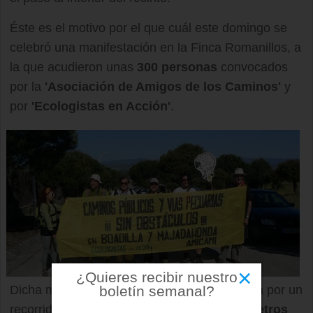
Éste es el motivo por el que cuál este domingo se
celebró una manifestación en la Finca Romanillos, a
la que acudieron unas
300 personas
convocados
por la
'Asociación de Amigos de los Caminos'
y
por
'Ecologistas en Acción'
.
×
¿Quieres recibir nuestro
boletín semanal?
Dicha manifestación consistía en una marcha por un
recorrido de aproximadamente
nueve kilómetros