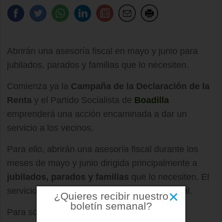
Abrirán una asesoría fiscal en mayo y junio para
jubilados, parados y familias que lo necesiten.
Comienza ya la
Campaña de la Declaración de la
Renta
y el Partido Socialista de
Boadilla
emprenderá una acción encaminada a dar un
servicio a los vecinos.
Para ello, abrirán una asesoría fiscal durante los
meses de mayo y junio dirigida principalmente a
jubilados, parados y familias
que lo necesiten. El
servicio será totalmente gratuito y confidencial.
×
¿Quieres recibir nuestro
boletín semanal?
Para solicitar ayuda se podrá contactar en el