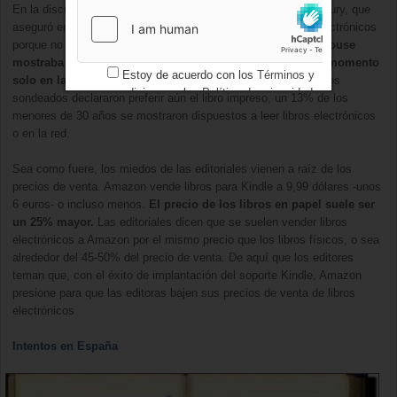
En la discusión entraron autores como el novelista Ray Bradbury, que
aseguró en Los Ángeles que «no hay futuro para los libros electrónicos
porque no son libros».
Una encuesta de Zogby y Random House
mostraba cómo este avance del e-book se está dando de momento
Estoy de acuerdo con los
Términos y
solo en las generaciones más jóvenes:
aunque el 82% de los
condiciones
y los
Política de privacidad
sondeados declararon preferir aún el libro impreso, un 13% de los
menores de 30 años se mostraron dispuestos a leer libros electrónicos
o en la red.
Sea como fuere, los miedos de las editoriales vienen a raíz de los
precios de venta. Amazon vende libros para Kindle a 9,99 dólares -unos
6 euros- o incluso menos.
El precio de los libros en papel suele ser
un 25% mayor.
Las editoriales dicen que se suelen vender libros
electrónicos a Amazon por el mismo precio que los libros físicos, o sea
alrededor del 45-50% del precio de venta. De aquí que los editores
teman que, con el éxito de implantación del soporte Kindle, Amazon
presione para que las editoras bajen sus precios de venta de libros
electrónicos
Intentos en España