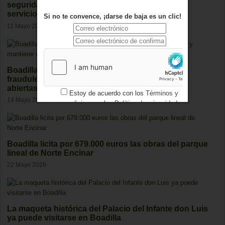
seguridad para reforzar la protección de sus
servicios digitales
Si no te convence, ¡darse de baja es un clic!
11 Mayo 2026
Boadilla detecta 25 casos de empadronamiento
fraudulento y mantiene varias investigaciones
abiertas
Estoy de acuerdo con los
Términos y
14 Mayo 2026
condiciones
y los
Política de privacidad
Boadilla licita por 679.000 euros las obras del parque
lineal de Norte Encinar
22 Mayo 2026
La maqueta histórica del Palacio del Infante don Luis
ya puede visitarse en Boadilla