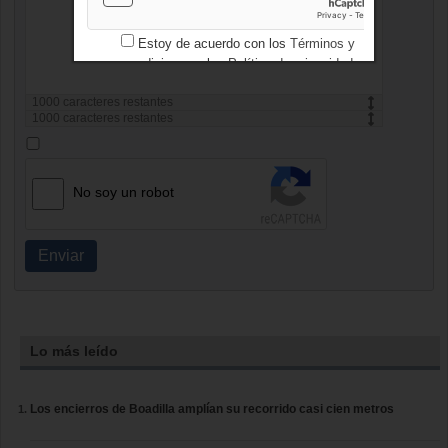
Estoy de acuerdo con los
Términos y
condiciones
y los
Política de privacidad
1000
caracteres restantes
1000
caracteres restantes
No soy un robot
Enviar
Lo más leído
Los encierros de Boadilla amplían su recorrido casi cien metros