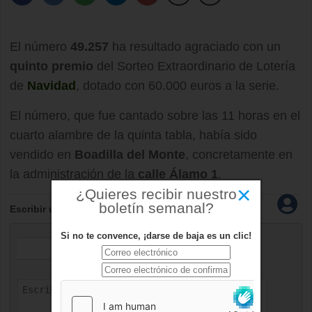
El número
49.257
ha resultado agraciado con un
quinto premio
del Sorteo Extraordinario de Lotería
de
Navidad
, dotado con 60.000 euros a la serie.
El número, que fue cantado sobre las 11 horas en el
cuarto alambre de la quinta tabla, había sido
vendido en
Boadilla del Monte
, concretamente en
la administración de la
calle Álamo 1
.
×
¿Quieres recibir nuestro
boletín semanal?
Escribir un comentario
Si no te convence, ¡darse de baja es un clic!