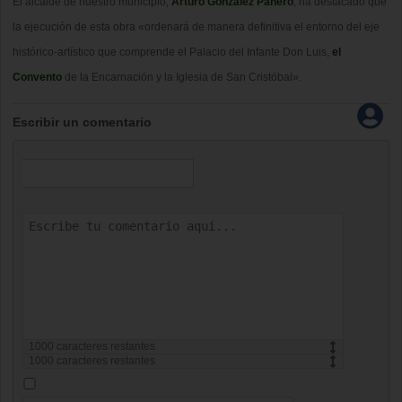
El alcalde de nuestro municipio,
Arturo González Panero
, ha destacado que
la ejecución de esta obra «ordenará de manera definitiva el entorno del eje
histórico-artístico que comprende el Palacio del Infante Don Luis,
el
Convento
de la Encarnación y la Iglesia de San Cristóbal».
Escribir un comentario
1000
caracteres restantes
1000
caracteres restantes