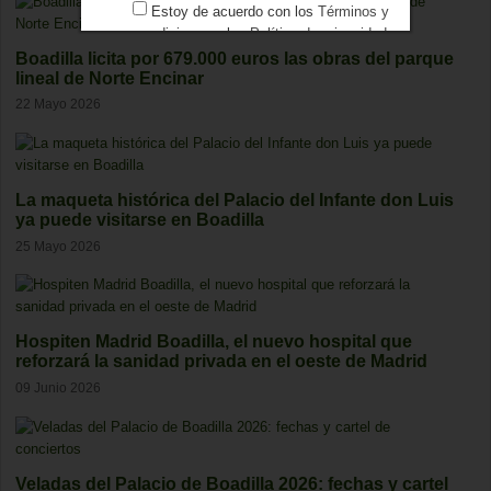
Estoy de acuerdo con los
Términos y
condiciones
y los
Política de privacidad
Boadilla licita por 679.000 euros las obras del parque
lineal de Norte Encinar
22 Mayo 2026
La maqueta histórica del Palacio del Infante don Luis
ya puede visitarse en Boadilla
25 Mayo 2026
Hospiten Madrid Boadilla, el nuevo hospital que
reforzará la sanidad privada en el oeste de Madrid
09 Junio 2026
Veladas del Palacio de Boadilla 2026: fechas y cartel