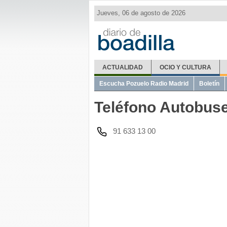
Jueves, 06 de agosto de 2026
ACTUALIDAD
OCIO Y CULTURA
El Tiempo
Metro Ligero
Misas
Telé
Escucha Pozuelo Radio Madrid
Boletín
Teléfono Autobus
91 633 13 00