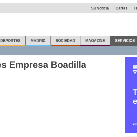
Su Noticia
Cartas
H
DEPORTES
MADRID
SOCIEDAD
MAGAZINE
SERVICIOS
fonos
Callejero
Taxis
Info Útil
Farmacias
Otras noticias
es Empresa Boadilla