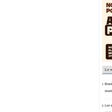
Lo 
Boadi
muni
Los e