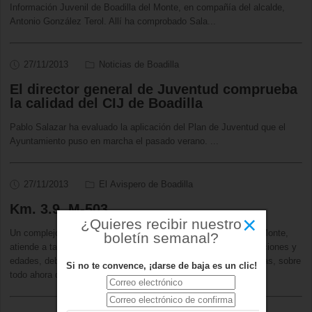
Información Juvenil de Boadilla del Monte, en compañía del alcalde,
Antonio González Terol. Allí ha comprobado Sala
...
27/11/2013
Noticias de Boadilla
El director general de Juventud comprueba
la calidad del CIJ de Boadilla
Pablo Salazar ha evaluado la aplicación del Plan de Juventud que el
Ayuntamiento puso en marcha el pasado verano.
...
27/11/2013
El Avispero de Boadilla
Km. 3.9, M-503
×
¿Quieres recibir nuestro
Un complejo deportivo municipal que, como el de Boadilla del Monte,
boletín semanal?
atiende a tantos deportistas aficionados, de tan diversas condiciones y
edades, debería de mejorar, cuanto antes, sus señales lumínicas, sobre
Si no te convence, ¡darse de baja es un clic!
todo ahora que los días se acortan tant
...