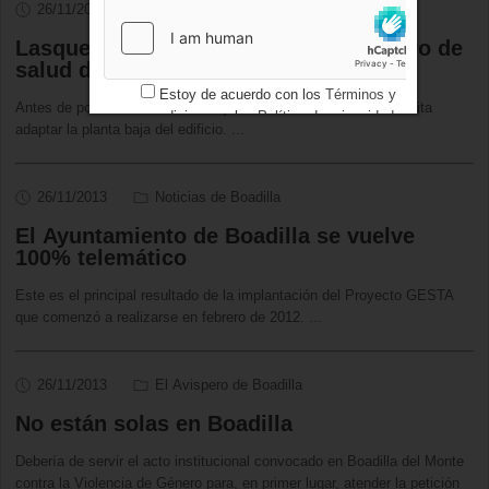
26/11/2013
Sanidad Boadilla
Lasquetty reitera que el segundo centro de
salud de Boadilla abrirá en 2014
Estoy de acuerdo con los
Términos y
Antes de ponerlo en marcha el Ayuntamiento de Boadilla necesita
condiciones
y los
Política de privacidad
adaptar la planta baja del edificio.
...
26/11/2013
Noticias de Boadilla
El Ayuntamiento de Boadilla se vuelve
100% telemático
Este es el principal resultado de la implantación del Proyecto GESTA
que comenzó a realizarse en febrero de 2012.
...
26/11/2013
El Avispero de Boadilla
No están solas en Boadilla
Debería de servir el acto institucional convocado en Boadilla del Monte
contra la Violencia de Género para, en primer lugar, atender la petición