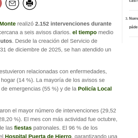
casi
Nueva
 Monte
realizó
2.152 intervenciones durante
páde
ercana a seis avisos diarios.
el tiempo
medio
nutos
. Desde la creación del Servicio de
31 de diciembre de 2025, se han atendido un
 estuvieron relacionadas con enfermedades,
 hogar (14 %). La mayoría de los avisos se
o de emergencias (55 %) y de la
Policía Local
raron el mayor número de intervenciones (29,52
28,20 %). El mes con más actividad fue octubre,
de las
fiestas
patronales. El 96 % de los
el
Hospital Puerta de Hierro
, garantizando una