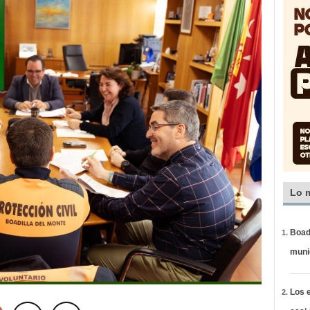
Lo 
Boadi
muni
Los e