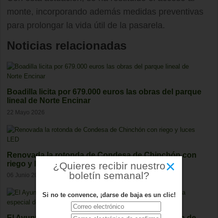
monte, incorporando además medidas preventivas
para prolongar la vida útil de la pasarela.
Noticias relacionadas
Boadilla licita por 679.000 euros las obras del parque
lineal de Norte Encinar
22 Mayo 2026
Renovada la rotonda de Condesa de Chinchón con
×
riego y luces LED
¿Quieres recibir nuestro
boletín semanal?
06 Junio 2026
Si no te convence, ¡darse de baja es un clic!
El Ayuntamiento de Boadilla arranca la campaña de