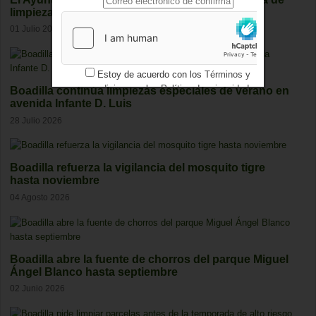
limpieza especial de verano
01 Julio 2026
Estoy de acuerdo con los
Términos y
condiciones
y los
Política de privacidad
Boadilla continúa limpiezas especiales de verano en
avenida Infante D. Luis
28 Julio 2026
Boadilla refuerza la vigilancia del mosquito tigre
hasta noviembre
04 Agosto 2026
Boadilla abre la fuente de chorros del parque Miguel
Ángel Blanco hasta septiembre
02 Junio 2026