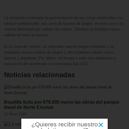
La actuación contempla la pavimentación de las zonas estanciales con
adoquín prefabricado, así como de la zona de juegos, en este caso con
caucho delimitado por vallado de colores. También se instalará nuevo
vallado en torno al arenero.
En la zona de caucho, se colocarán nuevos juegos infantiles y se
instalarán nuevas mesas de juegos y otro mobiliario urbano como
bancos y papeleras. Por último, se llevará a cabo una ampliación y
renovación del alumbrado con luminarias tipo LED.
Noticias relacionadas
Boadilla licita por 679.000 euros las obras del parque
lineal de Norte Encinar
22 Mayo 2026
×
¿Quieres recibir nuestro