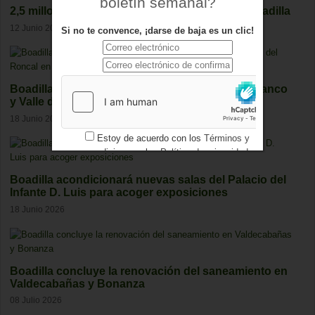
boletín semanal?
2,5 millones para mejora el Recinto Ferial de Boadilla
12 Junio 2026
Si no te convence, ¡darse de baja es un clic!
Boadilla licita una senda iluminada entre Vallefranco
y Valle del Roncal en Las Lomas
18 Junio 2026
Estoy de acuerdo con los
Términos y
condiciones
y los
Política de privacidad
Boadilla acondicionará nuevas salas del Palacio del
Infante D. Luis para acoger exposiciones
18 Junio 2026
Boadilla concluye la renovación del saneamiento en
Valdecabañas y Bonanza
08 Julio 2026