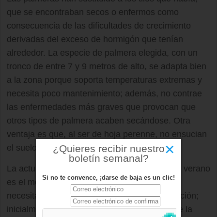
que se encontraban secos o enfermos como
consecuencia de las dificultades de crecimiento
derivadas del exceso de hormigón que tenían
alrededor. La especie de palmera elegida, con un
tronco de entre 7 y 9 metros de alto, se adapta bien
a la zona porque soporta temperaturas extremas y
necesita poco mantenimiento; además, no contrae
las enfermedades más graves que provocan que
otros tipos de palmera acaben secándose. Otra
ventaja es que, al ser de hoja perenne, no ensucian
×
el suelo con la caída de la misma.
¿Quieres recibir nuestro
boletín semanal?
La actuación se ha realizado ahora porque el verano
Si no te convence, ¡darse de baja es un clic!
es el momento idóneo ya que estos árboles
necesitan calor para tener una buena adaptación;
inicialmente las hojas se secarán y a partir de la