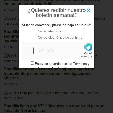
los puentes sobre la M-50
×
¿Quieres recibir nuestro
11 Mayo 2026
boletín semanal?
Si no te convence, ¡darse de baja es un clic!
Boadilla obtiene la certificación nacional de
seguridad para reforzar la protección de sus
servicios digitales
11 Mayo 2026
Estoy de acuerdo con los
Términos y
condiciones
y los
Política de privacidad
Boadilla detecta 25 casos de empadronamiento
fraudulento y mantiene varias investigaciones
abiertas
14 Mayo 2026
Boadilla licita por 679.000 euros las obras del parque
lineal de Norte Encinar