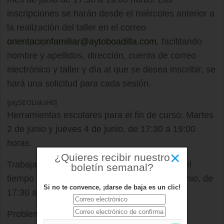
inscripciones se harán desde el miércoles anterior a
la realización del taller en el correo
orientacionfamiliar@aytoboadilla.com
, facilitando
nombre y apellidos, dirección, cuenta de correo
electrónico y taller y día al que se desea inscribir; se
hará una solicitud para cada sesión.
{plgSEOLinksH0}
Herramientas escolares para el fin de curso. Martes
2 de junio y jueves 4 de junio, de 17:30 a 19:00
horas.
×
¿Quieres recibir nuestro
Trabajar en casa con hijos y educar durante el
boletín semanal?
tiempo de trabajo. Martes 9 y jueves 11 de junio, de
Si no te convence, ¡darse de baja es un clic!
17:30 a 19:00 horas.
Problemas de ansiedad, ¿cómo recuperar el