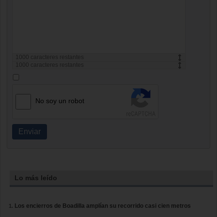
1000
caracteres restantes
1000
caracteres restantes
No soy un robot
Enviar
Lo más leído
Los encierros de Boadilla amplían su recorrido casi cien metros