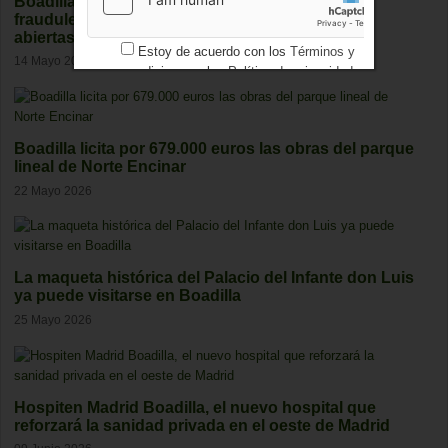
Boadilla detecta 25 casos de empadronamiento
fraudulento y mantiene varias investigaciones
abiertas
Estoy de acuerdo con los
Términos y
14 Mayo 2026
condiciones
y los
Política de privacidad
Boadilla licita por 679.000 euros las obras del parque
lineal de Norte Encinar
22 Mayo 2026
La maqueta histórica del Palacio del Infante don Luis
ya puede visitarse en Boadilla
25 Mayo 2026
Hospiten Madrid Boadilla, el nuevo hospital que
reforzará la sanidad privada en el oeste de Madrid