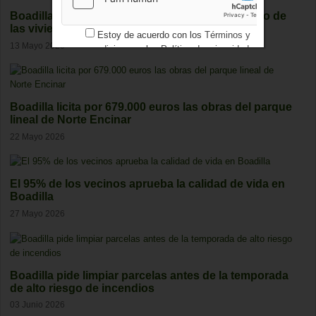
Boadilla amplía el horario de visitas al piso piloto de
las viviendas del Plan Vive
Estoy de acuerdo con los
Términos y
13 Mayo 2026
condiciones
y los
Política de privacidad
Boadilla licita por 679.000 euros las obras del parque
lineal de Norte Encinar
22 Mayo 2026
El 95% de los vecinos aprueba la calidad de vida en
Boadilla
27 Mayo 2026
Boadilla pide limpiar parcelas antes de la temporada
de alto riesgo de incendios
03 Junio 2026