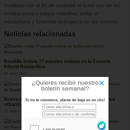
localidad con el fin de controlar el buen uso de las
instalaciones y juegos infantiles, evitar el
vandalismo y fomentar la limpieza en los mismos.
Noticias relacionadas
Boadilla instala 77 paneles solares en la Escuela
Infantil Romanillos
09 Junio 2026
×
¿Quieres recibir nuestro
boletín semanal?
Nueva senda peatonal y ciclista para conectar tres
Si no te convence, ¡darse de baja es un clic!
urbanizaciones de Boadilla
12 Junio 2026