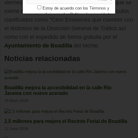
viernes.También lo hará la Ordenanza por la que se
Estoy de acuerdo con los
Términos y
exime de pago en la zona regulada a los vehículos
condiciones
y los
Política de privacidad
clasificados como “Cero Emisiones que cuenten con
el distintivo de la Dirección General de Tráfico así
como con el expedido de forma gratuita por el
Ayuntamiento de Boadilla
del Monte.
Noticias relacionadas
Boadilla mejora la accesibilidad en la calle Río
Jarama con nuevo acerado
25 Mayo 2026
2,5 millones para mejora el Recinto Ferial de Boadilla
12 Junio 2026