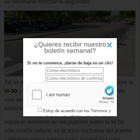
es necesario reforzar la seguridad.
×
¿Quieres recibir nuestro
boletín semanal?
Si no te convence, ¡darse de baja es un clic!
Tal es el caso de las aceras de los puentes sobre la
M-50
y puntos como la calle Alberca, junto a las
vías del
Metro Ligero
, en el entorno del IES
Máximo Trueba.
Estoy de acuerdo con los
Términos y
condiciones
y los
Política de privacidad
Hasta el momento en los puentes sobre la M-50
sólo existía vallado en la zona exclusiva del puente
y faltaban varios tramos junto al carril bici y las