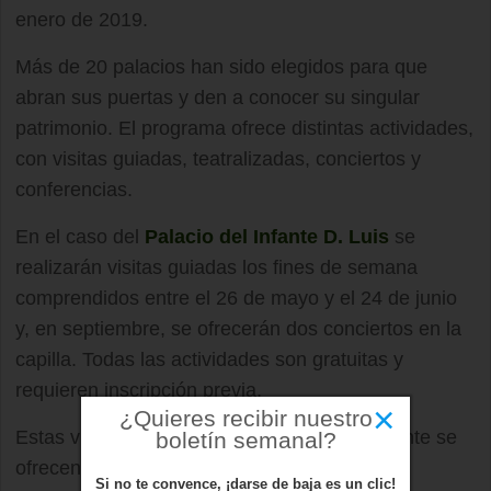
enero de 2019.
Más de 20 palacios han sido elegidos para que
abran sus puertas y den a conocer su singular
patrimonio. El programa ofrece distintas actividades,
con visitas guiadas, teatralizadas, conciertos y
conferencias.
En el caso del
Palacio del Infante D. Luis
se
realizarán visitas guiadas los fines de semana
comprendidos entre el 26 de mayo y el 24 de junio
y, en septiembre, se ofrecerán dos conciertos en la
capilla. Todas las actividades son gratuitas y
requieren inscripción previa.
×
¿Quieres recibir nuestro
Estas visitas se suman a las que habitualmente se
boletín semanal?
ofrecen desde la Concejalía de Turismo de
Si no te convence, ¡darse de baja es un clic!