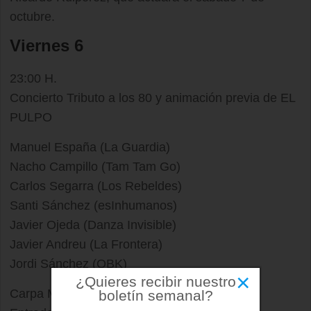
octubre.
Viernes 6
23:00 H.
Concierto Tributo a los 80 y animación previa de EL
PULPO
Manuel España (La Guardia)
Nacho Campillo (Tam Tam Go)
Carlos Segarra (Los Rebeldes)
Santi Sánchez (esInhumanos)
Javier Ojeda (Danza Invisible)
Javier Andreu (La Frontera)
Jordi Sánchez (OBK)
×
¿Quieres recibir nuestro
Carpa Municipal – Recinto Ferial
boletín semanal?