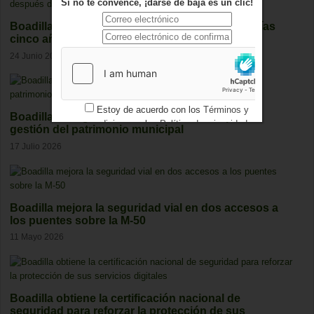
Si no te convence, ¡darse de baja es un clic!
Boadilla reclama conocer el estudio del Cercanías
cinco años después de su encargo
24 Junio 2026
Estoy de acuerdo con los
Términos y
Boadilla ha ingresado casi 64,5 millones por la
condiciones
y los
Política de privacidad
gestión del patrimonio municipal
17 Julio 2026
Boadilla mejora la seguridad vial en dos accesos a
los puentes sobre la M-50
11 Mayo 2026
Boadilla obtiene la certificación nacional de
seguridad para reforzar la protección de sus