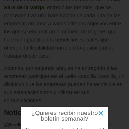
Sara de la Varga
, entregó los premios, que se
conceden tras una baremación de cada una de las
empresas en base a varios criterios objetivos entre
los que se encuentran el número de mujeres que
tienen en plantilla, los beneficios sociales que
ofrecen, la flexibilidad horaria o la posibilidad de
trabajar desde casa.
Además, por segundo año, se ha entregado a las
empresas participantes el Sello Boadilla Concilia, un
distintivo que las empresas pueden hacer visible en
sus establecimientos y utilizar en sus
comunicaciones.
×
Noticias relacionadas
¿Quieres recibir nuestro
boletín semanal?