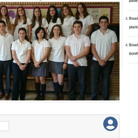
páde
Boadi
plan
Boadi
bonif