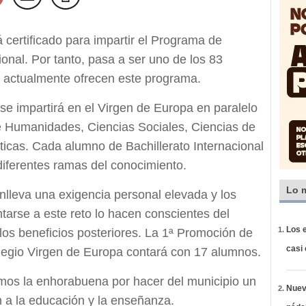
 certificado para impartir el Programa de
ional. Por tanto, pasa a ser uno de los 83
ue actualmente ofrecen este programa.
) se impartirá en el Virgen de Europa en paralelo
e Humanidades, Ciencias Sociales, Ciencias de
sticas. Cada alumno de Bachillerato Internacional
diferentes ramas del conocimiento.
Lo 
nlleva una exigencia personal elevada y los
tarse a este reto lo hacen conscientes del
Los e
los beneficios posteriores. La 1ª Promoción de
casi
olegio Virgen de Europa contará con 17 alumnos.
mos la enhorabuena por hacer del municipio un
Nueva
n a la educación y la enseñanza.