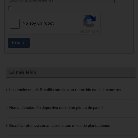
1000
caracteres restantes
No soy un robot
Enviar
Lo más leído
Los encierros de Boadilla amplían su recorrido casi cien metros
Nueva instalación deportiva con siete pistas de pádel
Boadilla refuerza zonas verdes con miles de plantaciones