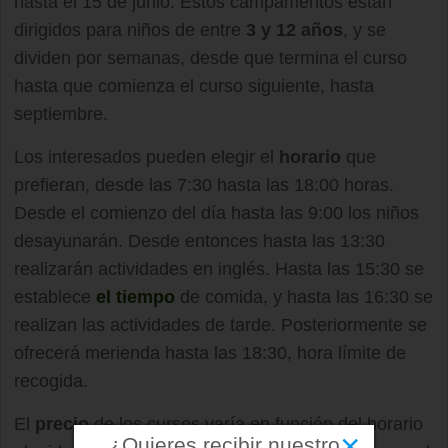
hasta el 15 de junio. Estos campamentos están
dirigidos para niños de entre
3 y 12 años
, y se
dividen por semanas, desde que termina el curso
hasta que comienza el curso siguiente, hasta
septiembre.
Los interesados pueden elegir el
horario
que
prefieran, desde las 7:30 hasta las 18:00 horas.
Desde el comienzo del día hasta las 9:00 los niños
desayunarán. Desde entonces hasta las 13:30
realizarán actividades en inglés. Hasta las 15:30 se
establece
el tiempo
de comida, y hasta las 16:30 se
realizan las actividades de tarde. Posteriormente se
ofrecerá merienda hasta las 18:30, hora límite de
recogida.
El
precio
de los cursos varía en función del horario
×
¿Quieres recibir nuestro