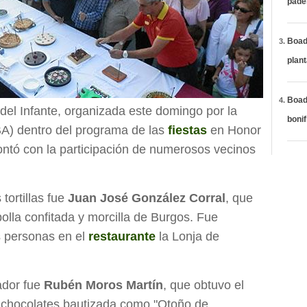
páde
Boadi
plan
Boadi
del Infante, organizada este domingo por la
bonif
A) dentro del programa de las
fiestas
en Honor
ontó con la participación de numerosos vecinos
tortillas fue
Juan José González Corral
, que
lla confitada y morcilla de Burgos. Fue
 personas en el
restaurante
la Lonja de
nador fue
Rubén Moros Martín
, que obtuvo el
es chocolates bautizada como "Otoño de