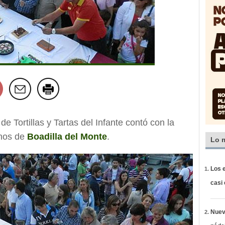
e Tortillas y Tartas del Infante contó con la
inos de
Boadilla del Monte
.
Lo 
Los e
casi
Nueva