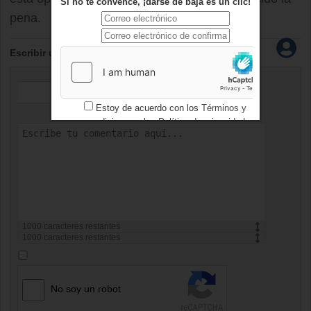
Si no te convence, ¡darse de baja es un clic!
pena.
Escribir un comentario
Estoy de acuerdo con los
Términos y
condiciones
y los
Política de privacidad
1000
caracteres restantes
1000
caracteres restantes
No soy un robot