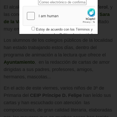
El alcalde del municipio,
Antonio González Terol
, y
las concejales de ambas áreas,
Mar Paños
y
Sara
de la Varga
, han asistido al acto, que ha resultado
muy emotivo.
Estoy de acuerdo con los
Términos y
condiciones
y los
Política de privacidad
Los alumnos de los colegios públicos de la localidad
han estado trabajando estos días, dentro del
programa de animación a la lectura que ofrece el
Ayuntamiento
, en la redacción de cartas de amor
dirigidas a sus padres, profesores, amigos,
hermanos, mascotas...
En el acto de este viernes, varios niños de 3º de
Primaria del
CEIP Príncipe D. Felipe
han leído sus
cartas y han escuchado con atención las
composiciones, de gran calidad literaria, elaboradas