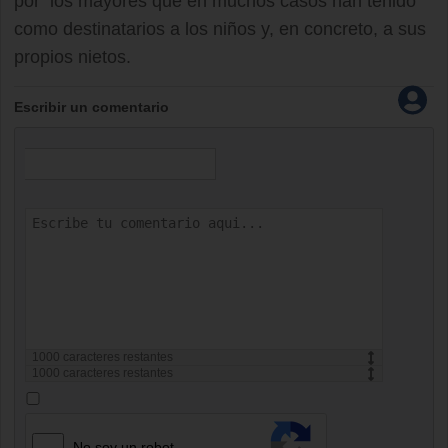
por los mayores que en muchos casos han tenido
como destinatarios a los niños y, en concreto, a sus
propios nietos.
Escribir un comentario
1000
caracteres restantes
1000
caracteres restantes
No soy un robot