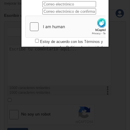
mejorar los asuntos jurídicos, médicos, geriátricos…
Escribir un comentario
Estoy de acuerdo con los
Términos y
condiciones
y los
Política de privacidad
1000
caracteres restantes
1000
caracteres restantes
No soy un robot