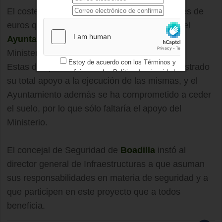
El coste estimado de la obra es de 21 millones de
euros que serían financiados por tercios por el
Ayuntamiento
, la Comunidad de Madrid y el
Ministerio del Interior.
Estoy de acuerdo con los
Términos y
Estas dos primeras administraciones han mostrado
condiciones
y los
Política de privacidad
su total apoyo a la ejecución de las mismas, y el
Ayuntamiento además se ha comprometido a ceder
el suelo, por lo que sólo faltaría el apoyo del
Ministerio.
El concejal de Seguridad de
Boadilla
instó al
director general de Infraestructuras a que asuman
sus responsabilidades en materia de seguridad y a
que participen en este proyecto que a todos
beneficia.