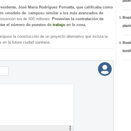
páde
presidente, José Maria Rodríguez Pornatta, que calificaba como
tro «modelo de campus» similar a los más avanzados de
Boadi
a inversión era de 500 millones.
Prevevían la contratación de
ntar el número de puestos de
trabajo
en la zona.
plan
ropuso la construcción de un proyecto alternativo que incluía la
 en la futura ciudad sanitaria.
Boadi
bonif