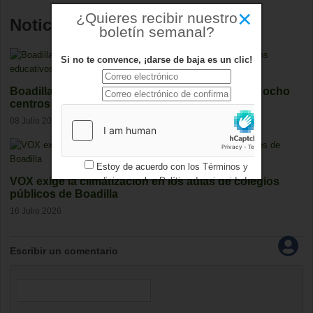
×
¿Quieres recibir nuestro
Noticias relacionadas
boletín semanal?
Si no te convence, ¡darse de baja es un clic!
Boadilla invertirá casi 600.000 euros en mejorar ocho
centros educativos
08 Julio 2026
Estoy de acuerdo con los
Términos y
condiciones
y los
Política de privacidad
VOX exige la climatización en los aulas de colegios
públicos de Boadilla
16 Julio 2026
Escribir un comentario