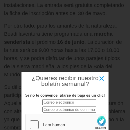
instalaciones. La entrada será gratuita completando
la ficha de inscripción antes del 30 de mayo.
Por otro lado, para los amantes de la naturaleza,
Boadillaventura tiene programada una
marcha
senderista
el próximo
16 de junio
. La duración de
la ruta será de 9.00 horas hasta las 17.00 o 18.00
horas, y se podrá disfrutar de unos parajes típicos
de la sierra madrileña, a los pies de la Bola del
Mundo y la Maliciosa.
×
¿Quieres recibir nuestro
boletín semanal?
Su dificultad será mínima, y por ello podrán
participar niños a partir de 8 años.
Si no te convence, ¡darse de baja es un clic!
Aquellas personas reticentes a realizar la excursión
con altas temperaturas, no tendrán ningún problema
ya que la mayor parte del tramo se lleva a cabo a la
sombra de pinos silvestres.