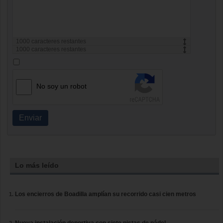
1000
caracteres restantes
1000
caracteres restantes
No soy un robot
Enviar
Lo más leído
Los encierros de Boadilla amplían su recorrido casi cien metros