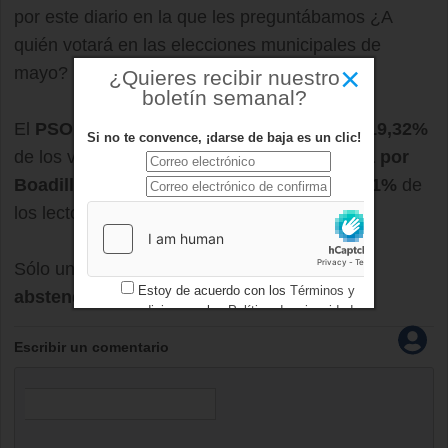
por este diario en la que les preguntábamos ¿A
quién votará en las elecciones municipales de
×
mayo?
¿Quieres recibir nuestro
boletín semanal?
El
PSOE,
en segundo lugar, ha obtenido un
19,32%
Si no te convence, ¡darse de baja es un clic!
de los votos. En tercer lugar está
Alternativa por
Boadilla
con un
13,07%
. Seguido por un
3,41%
de
los lectores que votarían a
otros partidos
.
Sólo un
0,57%
de nuestros lectores
se
Estoy de acuerdo con los
Términos y
abstendrían.
condiciones
y los
Política de privacidad
Escribir un comentario